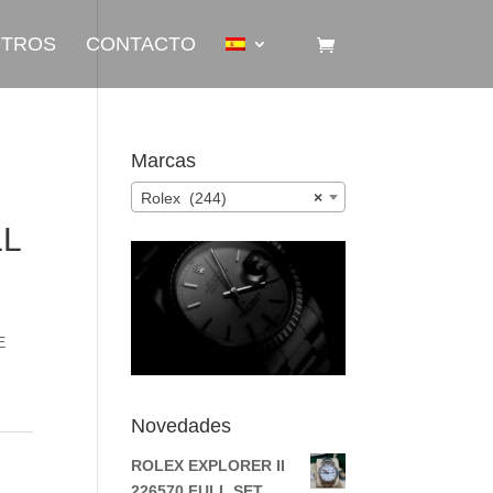
OTROS
CONTACTO
Marcas
Rolex (244)
×
LL
E
Novedades
ROLEX EXPLORER II
226570 FULL SET.