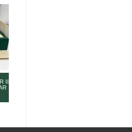
 II
AR