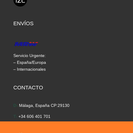
ENVÍOS
Servicio Urgente:
– España/Europa
– Internacionales
CONTACTO
D-
Málaga, España CP:29130
T-
+34 606 401 701
E-
info@time-golf.com