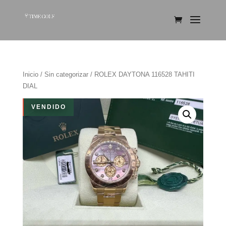
Inicio
/
Sin categorizar
/ ROLEX DAYTONA 116528 TAHITI
DIAL
VENDIDO