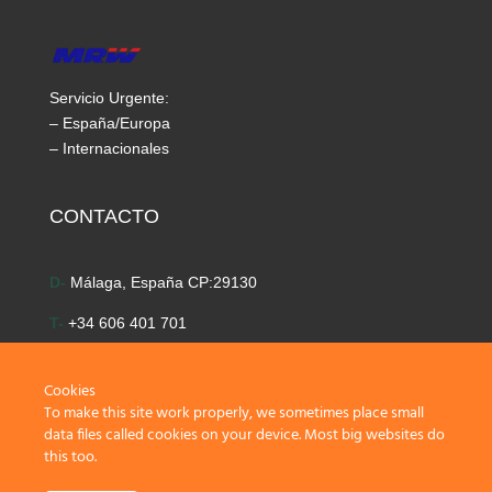
Servicio Urgente:
– España/Europa
– Internacionales
CONTACTO
D-
Málaga, España CP:29130
T-
+34 606 401 701
E-
info@time-golf.com
Cookies
To make this site work properly, we sometimes place small
data files called cookies on your device. Most big websites do
this too.