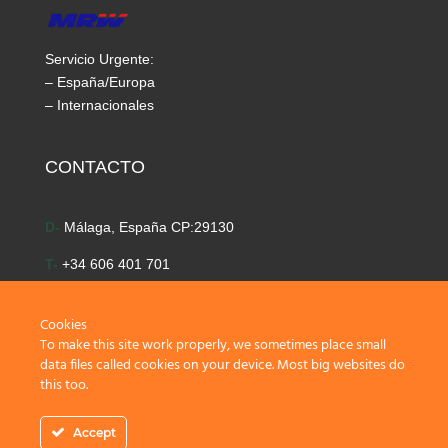
Servicio Urgente:
– España/Europa
– Internacionales
CONTACTO
D-
Málaga, España CP:29130
T-
+34 606 401 701
E-
info@time-golf.com
Cookies
To make this site work properly, we sometimes place small
data files called cookies on your device. Most big websites do
this too.
Accept